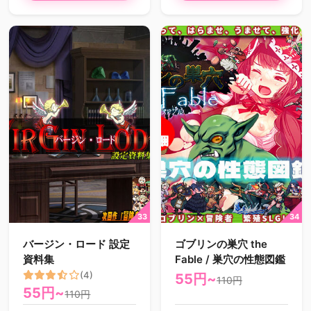
バージン・ロード 設定
ゴブリンの巣穴 the
資料集
Fable / 巣穴の性態図鑑
(4)
55円~
110円
55円~
110円