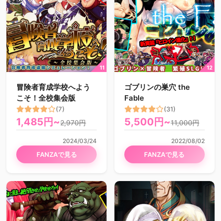
冒険者育成学校へよう
ゴブリンの巣穴 the
こそ！全校集会版
Fable
(7)
(31)
1,485円~
5,500円~
2,970円
11,000円
2024/03/24
2022/08/02
FANZAで見る
FANZAで見る