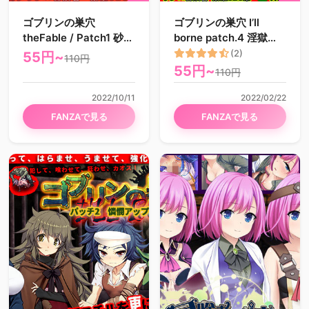
ゴブリンの巣穴
ゴブリンの巣穴 I’ll
theFable / Patch1 砂漠
borne patch.4 淫獄ア
姫アップグレードデー
ップグレードデータ
(2)
55円~
110円
タ
55円~
110円
2022/10/11
2022/02/22
FANZAで見る
FANZAで見る