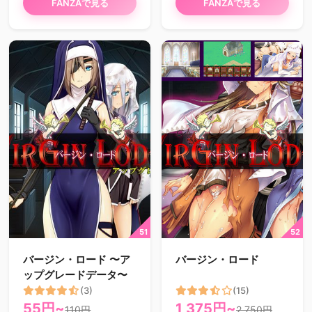
FANZAで見る
FANZAで見る
バージン・ロード 〜ア
バージン・ロード
ップグレードデータ〜
(3)
(15)
55円~
1,375円~
110円
2,750円