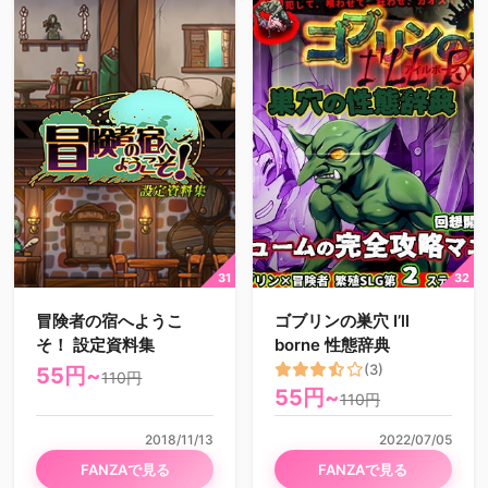
冒険者の宿へようこ
ゴブリンの巣穴 I’ll
そ！ 設定資料集
borne 性態辞典
(3)
55円~
110円
55円~
110円
2018/11/13
2022/07/05
FANZAで見る
FANZAで見る