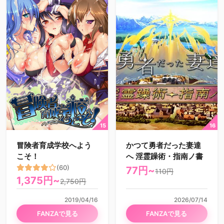
冒険者育成学校へよう
かつて勇者だった妻達
こそ！
へ 淫霊躁術・指南ノ書
(60)
77円~
110円
1,375円~
2,750円
2019/04/16
2026/07/14
FANZAで見る
FANZAで見る