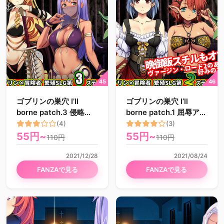
ゴブリンの巣穴 I’ll
ゴブリンの巣穴 I’ll
borne patch.3 侵略ア
borne patch.1 屈辱アッ
ップグレードデータ
プグレードデータ
(4)
(3)
55円~
55円~
110円
110円
2021/12/28
2021/08/24
FANZAで見る
FANZAで見る