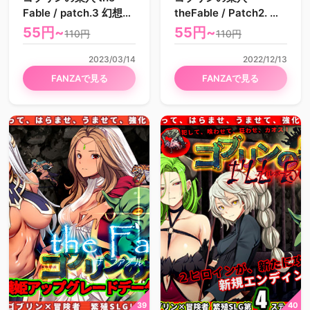
Fable / patch.3 幻想女
theFable / Patch2. 寓
王アップグレードデー
話猫アップグレードデ
55円~
55円~
110円
110円
タ
ータ
2023/03/14
2022/12/13
FANZAで見る
FANZAで見る