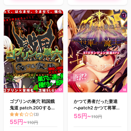
ゴブリンの巣穴 戦国餓
かつて勇者だった妻達
鬼道 patch.2GOする家
へpatch2 かつて将軍だ
康
った魔王へ
(3)
55円~
110円
55円~
110円