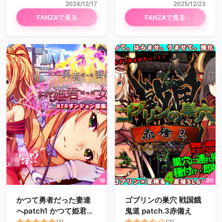
2024/12/17
2025/12/23
FANZAで見る
FANZAで見る
かつて勇者だった妻達
ゴブリンの巣穴 戦国餓
へpatch1 かつて姫君だ
鬼道 patch.3赤備え
った女王へ
(1)
(2)