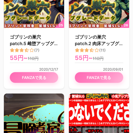
ゴブリンの巣穴
ゴブリンの巣穴
patch.5 雌堕アップグ
patch.2 肉床アップグ
レードデータ
レードデータ
(7)
(11)
55円~
55円~
110円
110円
2020/12/17
2020/09/01
FANZAで見る
FANZAで見る