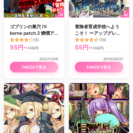
ゴブリンの巣穴 I’ll
冒険者育成学校へよう
borne patch.2 憐憫ア
こそ！ 〜アップグレー
ップグレードデータ
ドデータ2〜
(5)
(10)
55円~
55円~
110円
110円
2021/11/09
2019/08/27
FANZAで見る
FANZAで見る