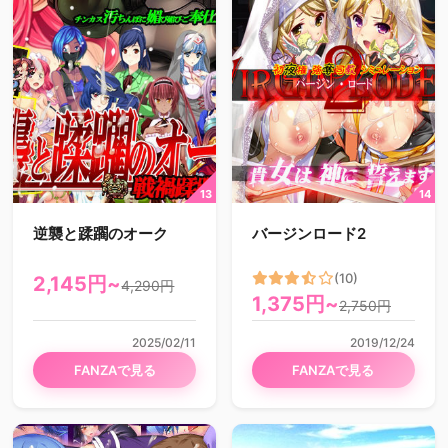
逆襲と蹂躙のオーク
バージンロード2
(10)
2,145円~
4,290円
1,375円~
2,750円
2025/02/11
2019/12/24
FANZAで見る
FANZAで見る