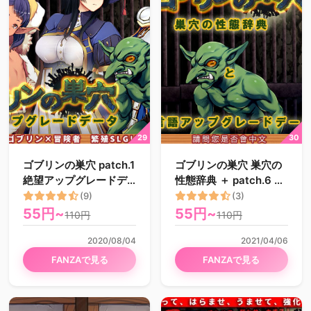
ゴブリンの巣穴 patch.1
ゴブリンの巣穴 巣穴の
絶望アップグレードデ
性態辞典 ＋ patch.6 言
ータ
語アップグレードデー
(9)
(3)
タ
55円~
55円~
110円
110円
2020/08/04
2021/04/06
FANZAで見る
FANZAで見る