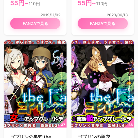
女アップグレードデー
55円~
55円~
110円
110円
タ
2019/11/02
2023/06/13
FANZAで見る
FANZAで見る
ゴブリンの巣穴 the
ゴブリンの巣穴