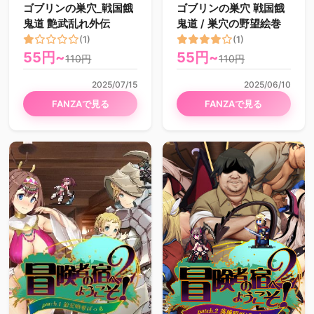
ゴブリンの巣穴_戦国餓
ゴブリンの巣穴 戦国餓
鬼道 艶武乱れ外伝
鬼道 / 巣穴の野望絵巻
(1)
(1)
55円~
55円~
110円
110円
2025/07/15
2025/06/10
FANZAで見る
FANZAで見る