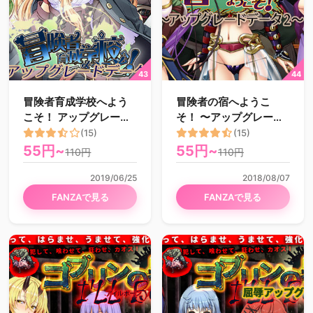
冒険者育成学校へよう
冒険者の宿へようこ
こそ！ アップグレード
そ！ 〜アップグレード
データ
データ.2〜
(15)
(15)
55円~
55円~
110円
110円
2019/06/25
2018/08/07
FANZAで見る
FANZAで見る