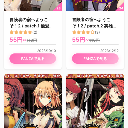
冒険者の宿へようこ
冒険者の宿へようこ
そ！2 / patch.1 他愛略
そ！2 / patch.2 英雄堕
奪ぱっち
誕ぱっち
(2)
(3)
55円~
55円~
110円
110円
2023/10/10
2023/12/12
FANZAで見る
FANZAで見る