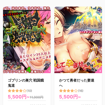
ゴブリンの巣穴 戦国餓
かつて勇者だった妻達
鬼道
へ
(10)
(16)
5,500円~
5,500円~
11,000円