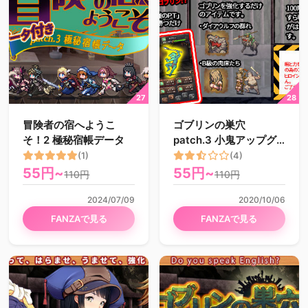
冒険者の宿へようこ
ゴブリンの巣穴
そ！2 極秘宿帳データ
patch.3 小鬼アップグ
レードデータ
(1)
(4)
55円~
55円~
110円
110円
2024/07/09
2020/10/06
FANZAで見る
FANZAで見る