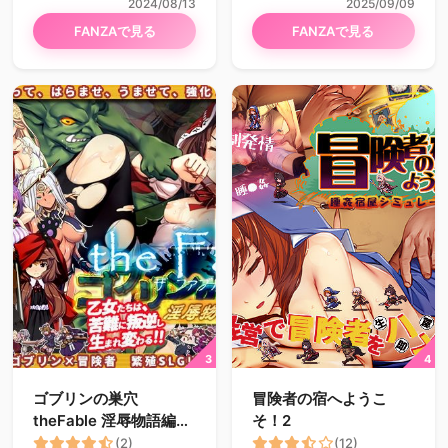
2024/08/13
2025/09/09
FANZAで見る
FANZAで見る
ゴブリンの巣穴
冒険者の宿へようこ
theFable 淫辱物語編纂
そ！2
版
(2)
(12)