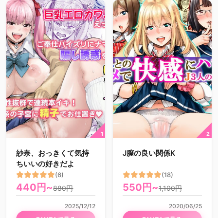
紗奈、おっきくて気持
J膣の良い関係K
ちいいの好きだよ
(6)
(18)
440円~
550円~
880円
1,100円
2025/12/12
2020/06/25