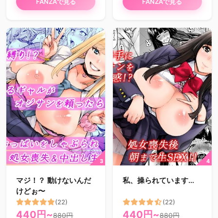
FANZAで見る
FANZAで見る
マジ！？ 動けないんだ
私、操られています…
けどぉ〜
(22)
(22)
440円~
440円~
880円
880円